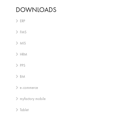
DOWNLOADS
ERP
FMS
MIS
HRM
PPS
BM
e-commerce
myfactory mobile
Tablet